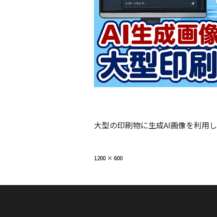
大型の印刷物に生成AI画像を利用
フ
1200 × 600
ル
サ
イ
ズ