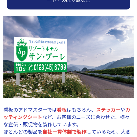
看板のアドマスターでは
看板
はもちろん、
ステッカー
や
カ
ッティングシート
など、お客様のニーズに合わせた、様々
な宣伝・販促物を製作しています。
ほとんどの製品を
自社一貫体制で製作
しているため、大変